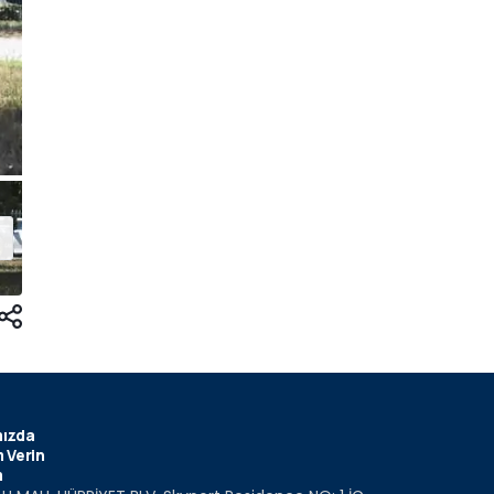
ızda
 Verin
m