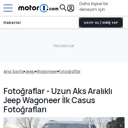
Daha kişisel bir
deneyim için
Haberler
KAYIT OL / GİRİŞ YAP
Ana Sayfa
Jeep
Wagoneer
Fotoğraflar
Fotoğraflar - Uzun Aks Aralıklı
Jeep Wagoneer İlk Casus
Fotoğrafları