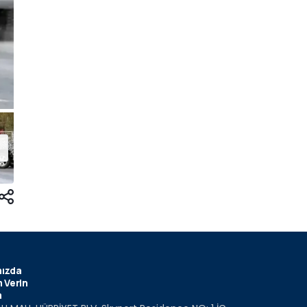
ızda
 Verin
m