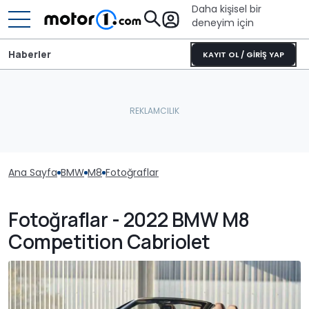
Daha kişisel bir
deneyim için
Haberler
KAYIT OL / GİRİŞ YAP
Ana Sayfa
BMW
M8
Fotoğraflar
Fotoğraflar - 2022 BMW M8
Competition Cabriolet