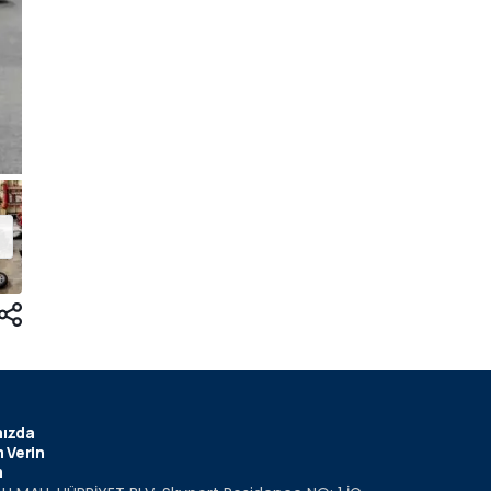
ızda
 Verin
m