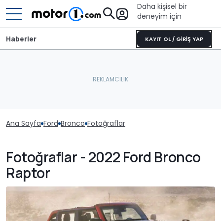
Daha kişisel bir
deneyim için
Haberler
KAYIT OL / GİRİŞ YAP
Ana Sayfa
Ford
Bronco
Fotoğraflar
Fotoğraflar - 2022 Ford Bronco
Raptor