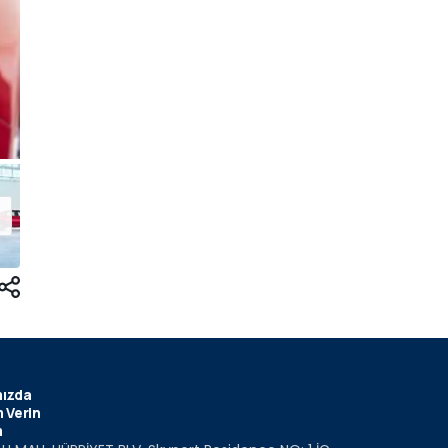
ızda
 Verin
m