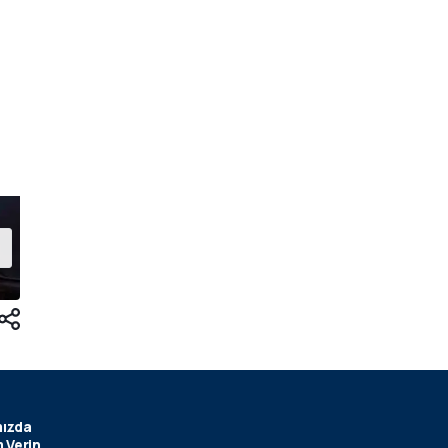
ızda
 Verin