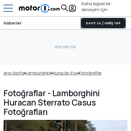
Daha kişisel bir
deneyim için
Haberler
KAYIT OL / GİRİŞ YAP
Ana Sayfa
Lamborghini
Huracán Evo
Fotoğraflar
Fotoğraflar - Lamborghini
Huracan Sterrato Casus
Fotoğrafları