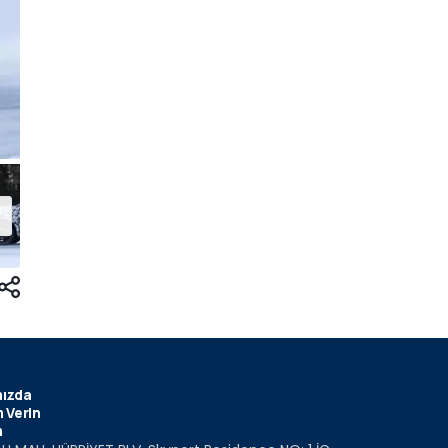
ızda
 Verin
m