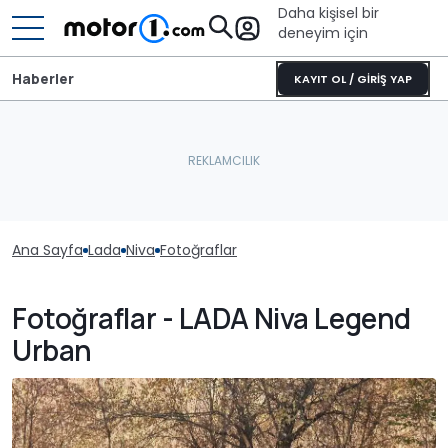
Daha kişisel bir
deneyim için
Haberler
KAYIT OL / GİRİŞ YAP
Ana Sayfa
Lada
Niva
Fotoğraflar
Fotoğraflar - LADA Niva Legend
Urban