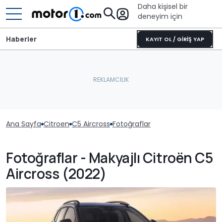
Daha kişisel bir
deneyim için
Haberler
KAYIT OL / GİRİŞ YAP
Ana Sayfa
Citroen
C5 Aircross
Fotoğraflar
Fotoğraflar - Makyajlı Citroën C5
Aircross (2022)