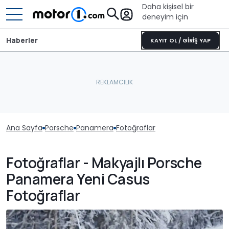
Daha kişisel bir
deneyim için
Haberler
KAYIT OL / GİRİŞ YAP
Ana Sayfa
Porsche
Panamera
Fotoğraflar
Fotoğraflar - Makyajlı Porsche
Panamera Yeni Casus
Fotoğraflar