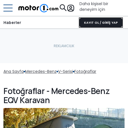
Daha kişisel bir
deneyim için
Haberler
KAYIT OL / GİRİŞ YAP
Ana Sayfa
Mercedes-Benz
V-Serisi
Fotoğraflar
Fotoğraflar - Mercedes-Benz
EQV Karavan