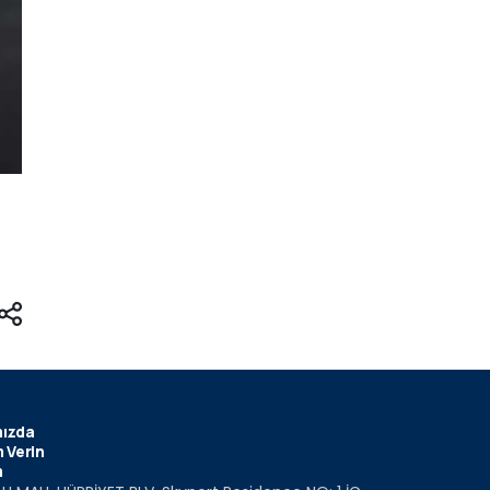
ızda
 Verin
m