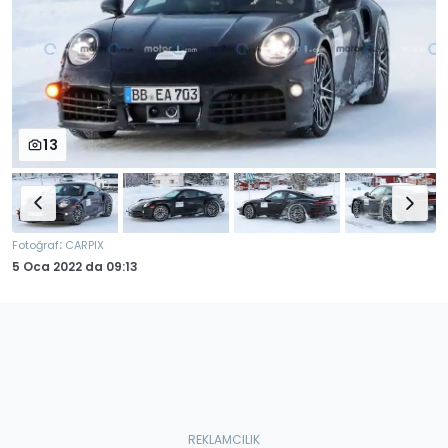
13
:
Fotoğraf
CARPIX
5 Oca 2022
da
09:13