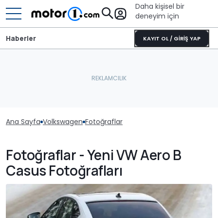
Daha kişisel bir
deneyim için
Haberler
KAYIT OL / GİRİŞ YAP
Ana Sayfa
Volkswagen
Fotoğraflar
Fotoğraflar - Yeni VW Aero B
Casus Fotoğrafları