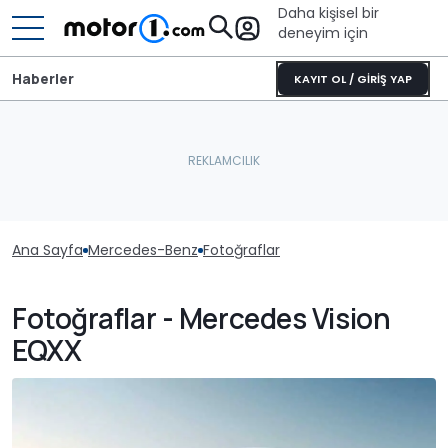
Daha kişisel bir
deneyim için
Haberler
KAYIT OL / GİRİŞ YAP
Ana Sayfa
Mercedes-Benz
Fotoğraflar
Fotoğraflar - Mercedes Vision
EQXX