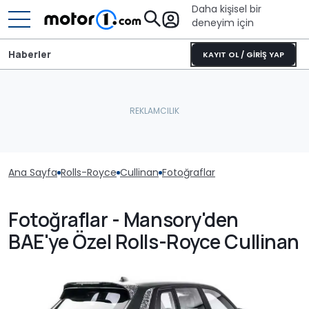
Daha kişisel bir
deneyim için
Haberler
KAYIT OL / GİRİŞ YAP
Ana Sayfa
Rolls-Royce
Cullinan
Fotoğraflar
Fotoğraflar - Mansory'den
BAE'ye Özel Rolls-Royce Cullinan