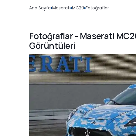
Ana Sayfa
Maserati
MC20
Fotoğraflar
Fotoğraflar - Maserati MC2
Görüntüleri