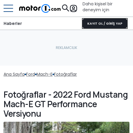
Daha kişisel bir
deneyim için
Haberler
KAYIT OL / GİRİŞ YAP
Ana Sayfa
Ford
Mach-E
Fotoğraflar
Fotoğraflar - 2022 Ford Mustang
Mach-E GT Performance
Versiyonu