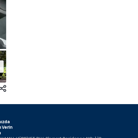
ızda
 Verin
m