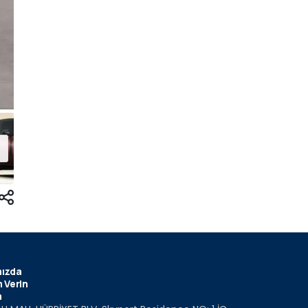
ızda
 Verin
m