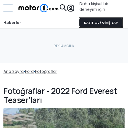
Daha kişisel bir
deneyim için
Haberler
KAYIT OL / GİRİŞ YAP
Ana Sayfa
Ford
Fotoğraflar
Fotoğraflar - 2022 Ford Everest
Teaser'ları