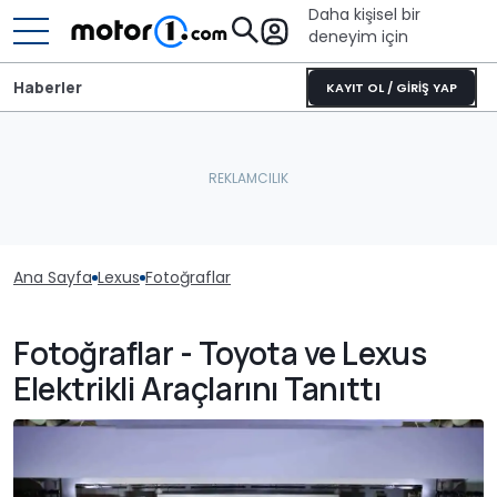
Daha kişisel bir
deneyim için
Haberler
KAYIT OL / GİRİŞ YAP
Ana Sayfa
Lexus
Fotoğraflar
Fotoğraflar - Toyota ve Lexus
Elektrikli Araçlarını Tanıttı