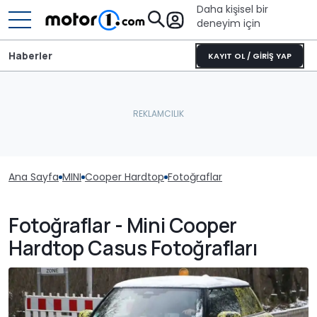
Daha kişisel bir
deneyim için
Haberler
KAYIT OL / GİRİŞ YAP
Ana Sayfa
MINI
Cooper Hardtop
Fotoğraflar
Fotoğraflar - Mini Cooper
Hardtop Casus Fotoğrafları