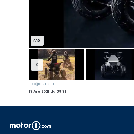
8
:
Fotoğraf
Tesla
13 Ara 2021
da
09:31