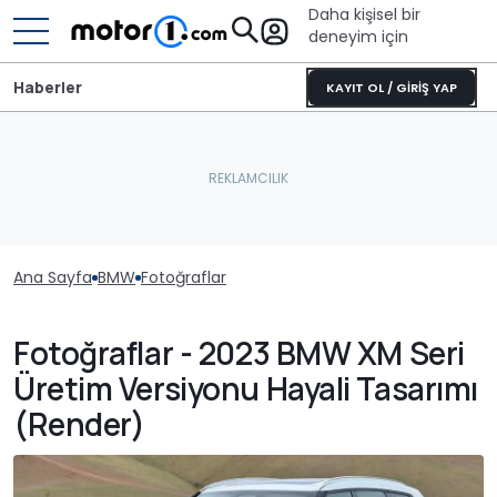
Daha kişisel bir
deneyim için
Haberler
KAYIT OL / GİRİŞ YAP
Ana Sayfa
BMW
Fotoğraflar
Fotoğraflar - 2023 BMW XM Seri
Üretim Versiyonu Hayali Tasarımı
(Render)