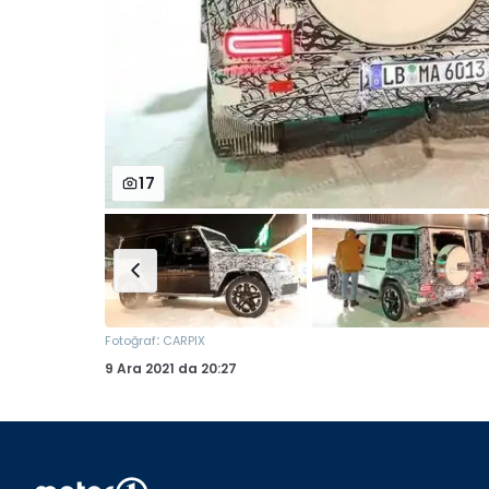
17
:
Fotoğraf
CARPIX
9 Ara 2021
da
20:27