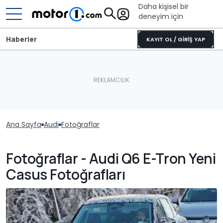
Daha kişisel bir
deneyim için
Haberler
KAYIT OL / GİRİŞ YAP
Ana Sayfa
Audi
Fotoğraflar
Fotoğraflar - Audi Q6 E-Tron Yeni
Casus Fotoğrafları