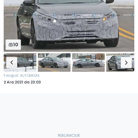
10
:
Fotoğraf
AUTOMEDIA
2 Ara 2021
da
23:03