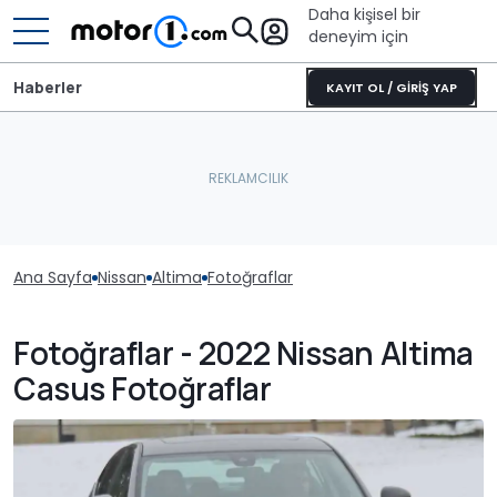
Daha kişisel bir
deneyim için
Haberler
KAYIT OL / GİRİŞ YAP
Ana Sayfa
Nissan
Altima
Fotoğraflar
Fotoğraflar - 2022 Nissan Altima
Casus Fotoğraflar