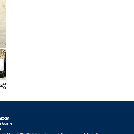
ızda
 Verin
m