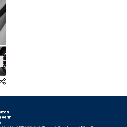
ızda
 Verin
m