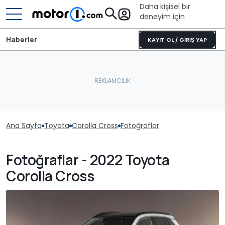
Daha kişisel bir
deneyim için
Haberler
KAYIT OL / GİRİŞ YAP
Ana Sayfa
Toyota
Corolla Cross
Fotoğraflar
Fotoğraflar - 2022 Toyota
Corolla Cross