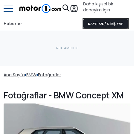
Daha kişisel bir
deneyim için
Haberler
KAYIT OL / GİRİŞ YAP
Ana Sayfa
BMW
Fotoğraflar
Fotoğraflar - BMW Concept XM