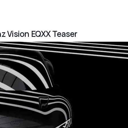
z Vision EQXX Teaser