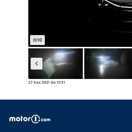
10
27 Kas 2021
da
10:31