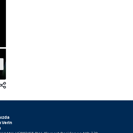
ızda
 Verin
m