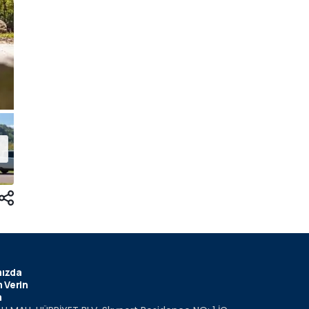
ızda
 Verin
m