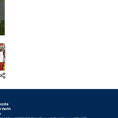
ızda
 Verin
m