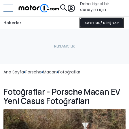
Daha kişisel bir
deneyim için
Haberler
KAYIT OL / GİRİŞ YAP
Ana Sayfa
Porsche
Macan
Fotoğraflar
Fotoğraflar - Porsche Macan EV
Yeni Casus Fotoğrafları