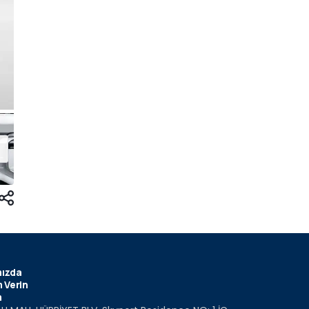
ızda
 Verin
m