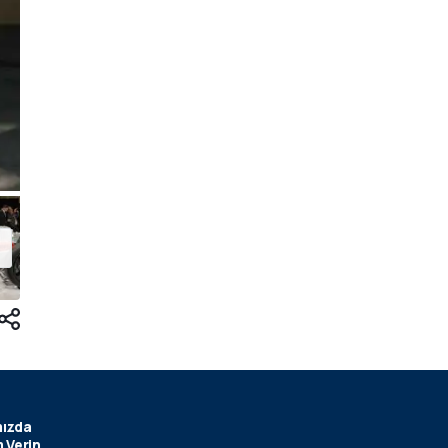
ızda
 Verin