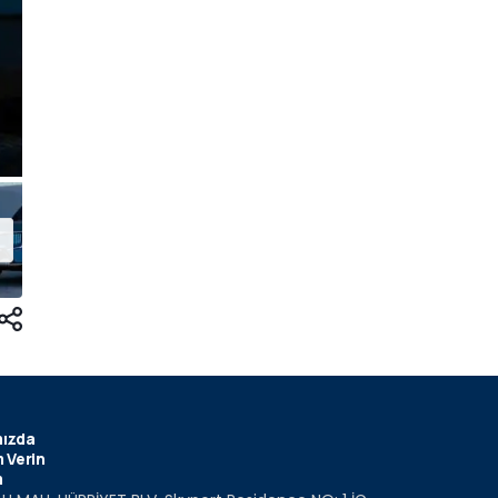
ızda
 Verin
m