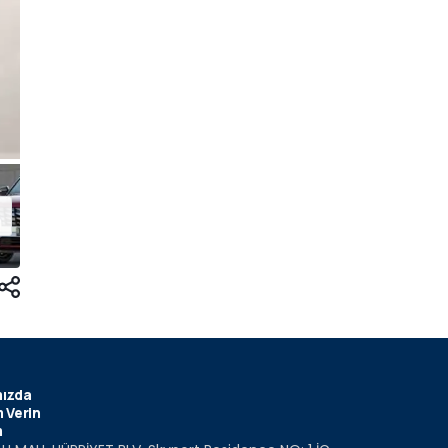
ızda
 Verin
m