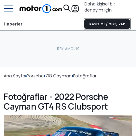
Daha kişisel bir
deneyim için
Haberler
KAYIT OL / GİRİŞ YAP
Ana Sayfa
Porsche
718 Cayman
Fotoğraflar
Fotoğraflar - 2022 Porsche
Cayman GT4 RS Clubsport