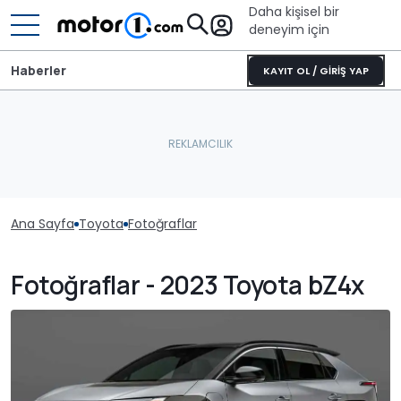
Daha kişisel bir
deneyim için
Haberler
KAYIT OL / GİRİŞ YAP
Ana Sayfa
Toyota
Fotoğraflar
Fotoğraflar - 2023 Toyota bZ4x