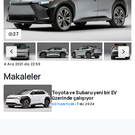
27
4 Ara 2021
da
22:59
Makaleler
Toyota ve Subaru yeni bir EV
üzerinde çalışıyor
SÖYLENTİLER
-
7 Eki 2024