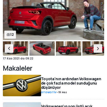
12
17 Kas 2021
da
09:22
Makaleler
Toyota'nın ardından Volkswagen
de çok fazla model sunduğunu
düşünüyor
OTOMOTİV
-
19 Haz
Volkswagen'ın son üstü açık