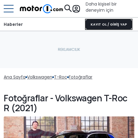
Daha kişisel bir
deneyim için
Haberler
KAYIT OL / GİRİŞ YAP
Ana Sayfa
Volkswagen
T-Roc
Fotoğraflar
Fotoğraflar - Volkswagen T-Roc
R (2021)