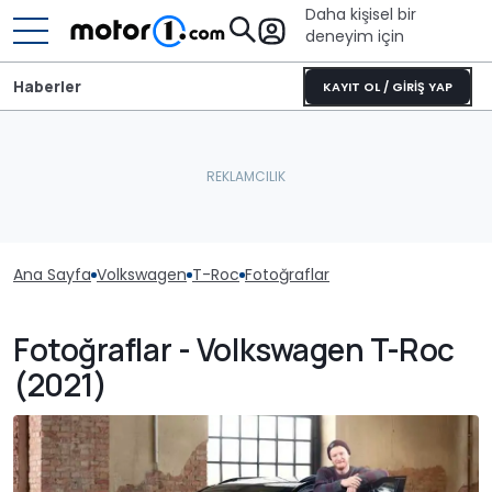
Daha kişisel bir
deneyim için
Haberler
KAYIT OL / GİRİŞ YAP
Ana Sayfa
Volkswagen
T-Roc
Fotoğraflar
Fotoğraflar - Volkswagen T-Roc
(2021)