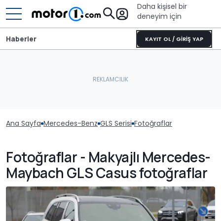
Daha kişisel bir
deneyim için
Haberler
KAYIT OL / GİRİŞ YAP
Ana Sayfa
Mercedes-Benz
GLS Serisi
Fotoğraflar
Fotoğraflar - Makyajlı Mercedes-
Maybach GLS Casus fotoğraflar