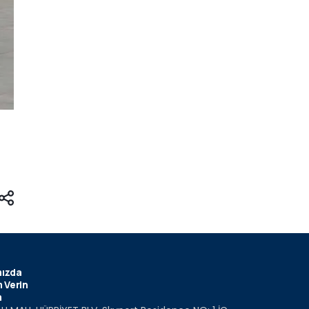
ızda
 Verin
m